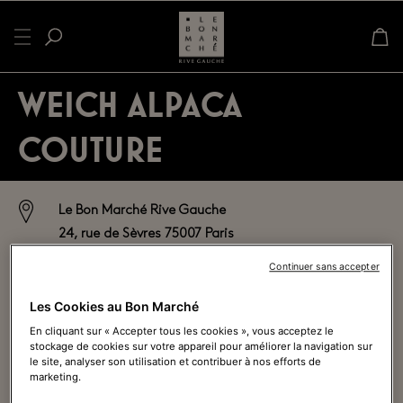
WEICH ALPACA
COUTURE
Le Bon Marché Rive Gauche
24, rue de Sèvres 75007 Paris
Espace Maison / Loisirs > 2ème étage
Continuer sans accepter
Voir sur le plan
Les Cookies au Bon Marché
En cliquant sur « Accepter tous les cookies », vous acceptez le
01 44 39 80 00
stockage de cookies sur votre appareil pour améliorer la navigation sur
le site, analyser son utilisation et contribuer à nos efforts de
marketing.
Ouvert actuellement - Ferme à
19h45
Voir tous les horaires