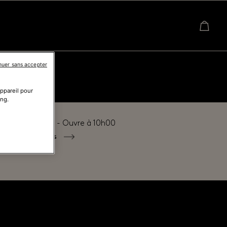
nuer sans accepter
appareil pour
ing.
é actuellement - Ouvre à
10h00
tous les horaires