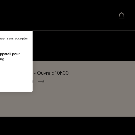
nuer sans accepter
appareil pour
ing.
é actuellement - Ouvre à
10h00
tous les horaires