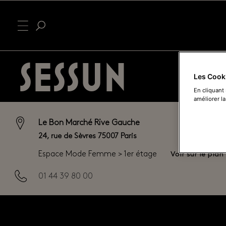
SESSUN
Les Cook
En cliquant
améliorer la
Le Bon Marché Rive Gauche
24, rue de Sèvres 75007 Paris
Voir sur le plan
Espace Mode Femme > 1er étage
01 44 39 80 00