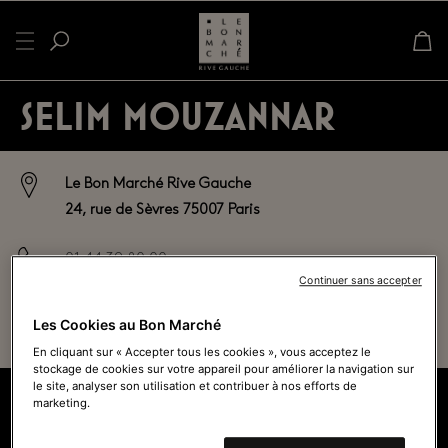
SELIM MOUZANNAR
Le Bon Marché Rive Gauche
24, rue de Sèvres 75007 Paris
01 44 39 80 00
Continuer sans accepter
Ouvert actuellement - Ferme à
19h45
Les Cookies au Bon Marché
Voir tous les horaires
En cliquant sur « Accepter tous les cookies », vous acceptez le
stockage de cookies sur votre appareil pour améliorer la navigation sur
le site, analyser son utilisation et contribuer à nos efforts de
marketing.