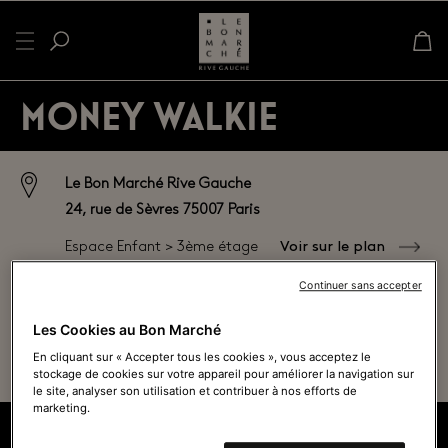
MONEY WALKIE
Le Bon Marché Rive Gauche
24, rue de Sèvres 75007 Paris
Voir sur le plan
Espace Enfant > 3ème étage
Continuer sans accepter
01 44 39 80 00
Les Cookies au Bon Marché
Ouvert actuellement - Ferme à
19h45
En cliquant sur « Accepter tous les cookies », vous acceptez le
Voir tous les horaires
stockage de cookies sur votre appareil pour améliorer la navigation sur
le site, analyser son utilisation et contribuer à nos efforts de
marketing.