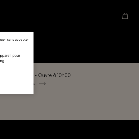
nuer sans accepter
appareil pour
ing.
é actuellement - Ouvre à
10h00
tous les horaires