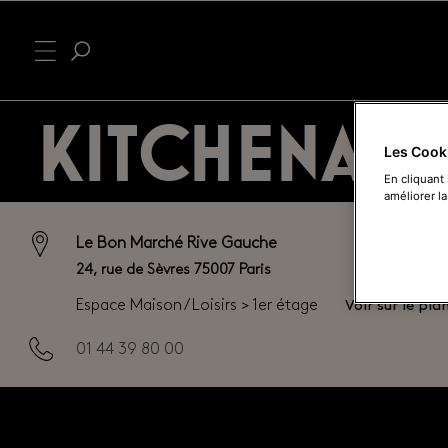
KITCHENAID
Les Cook
En cliquant
améliorer la
Le Bon Marché Rive Gauche
24, rue de Sèvres 75007 Paris
Voir sur le pla
Espace Maison / Loisirs > 1er étage
01 44 39 80 00