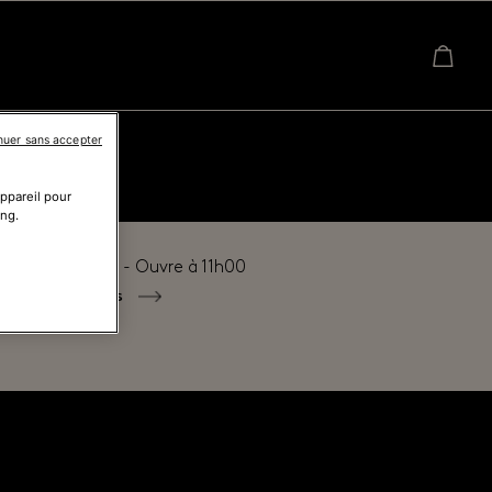
nuer sans accepter
appareil pour
ing.
é actuellement - Ouvre à
11h00
tous les horaires