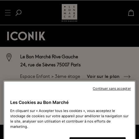
ICONIK
Le Bon Marché Rive Gauche
24, rue de Sèvres 75007 Paris
Voir sur le plan
Espace Enfant > 3ème étage
Continuer sans accepter
01 44 39 80 00
Les Cookies au Bon Marché
Ouvert actuellement - Ferme à
19h45
En cliquant sur « Accepter tous les cookies », vous acceptez le
Voir tous les horaires
stockage de cookies sur votre appareil pour améliorer la navigation sur
le site, analyser son utilisation et contribuer à nos efforts de
marketing.