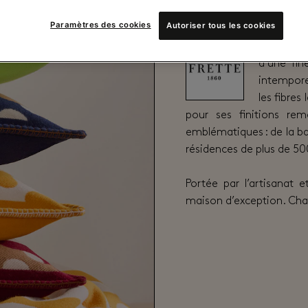
Un savoir-fa
Paramètres des cookies
Autoriser tous les cookies
Depuis pl
d’une fine
intempore
les fibres
pour ses finitions rem
emblématiques : de la bas
résidences de plus de 500
Portée par l’artisanat e
maison d’exception. Chaqu