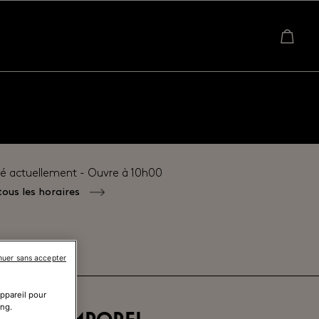
é actuellement - Ouvre à
10h00
tous les horaires
nuer sans accepter
appareil pour
ing.