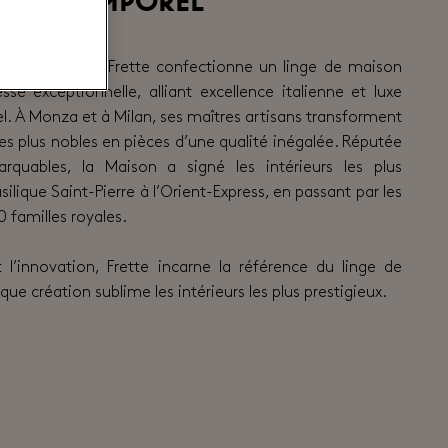
ire intemporel
us de 164 ans, Frette confectionne un linge de maison
sse exceptionnelle, alliant excellence italienne et luxe
l. À Monza et à Milan, ses maîtres artisans transforment
 les plus nobles en pièces d’une qualité inégalée. Réputée
arquables, la Maison a signé les intérieurs les plus
ilique Saint-Pierre à l’Orient-Express, en passant par les
 familles royales.
t l’innovation, Frette incarne la référence du linge de
e création sublime les intérieurs les plus prestigieux.