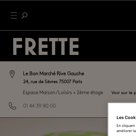
FRETTE
Le Bon Marché Rive Gauche
24, rue de Sèvres 75007 Paris
Voir sur le 
Espace Maison / Loisirs > 2ème étage
01 44 39 80 00
Les Cook
En cliquant
améliorer la