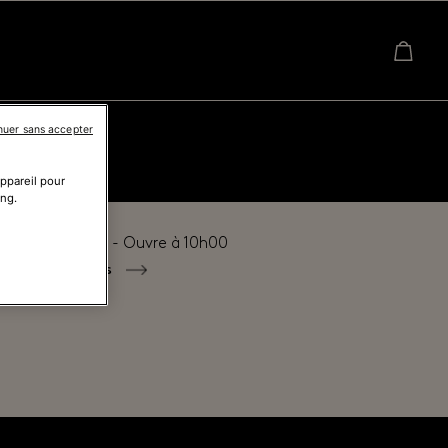
nuer sans accepter
appareil pour
ing.
é actuellement - Ouvre à
10h00
tous les horaires