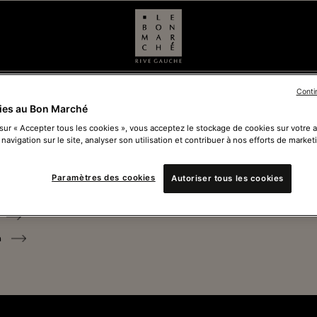
ARD
Conti
ies au Bon Marché
 sur « Accepter tous les cookies », vous acceptez le stockage de cookies sur votre 
 navigation sur le site, analyser son utilisation et contribuer à nos efforts de market
Ferm
Paramètres des cookies
Autoriser tous les cookies
Voir 
n