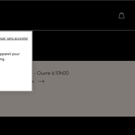
nuer sans accepter
appareil pour
ing.
é actuellement - Ouvre à
10h00
tous les horaires