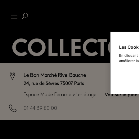
COLLECTOR
Les Cook
En cliquant
améliorer la
Le Bon Marché Rive Gauche
24, rue de Sèvres 75007 Paris
Voir sur le plan
Espace Mode Femme > 1er étage
01 44 39 80 00