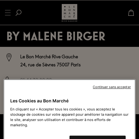
BY MALENE BIRGER
Le Bon Marché Rive Gauche
24, rue de Sèvres 75007 Paris
01 44 39 80 00
Continuer sans accepter
Fermé actuellement - Ouvre à
10h00
Les Cookies au Bon Marché
Voir tous les horaires
En cliquant sur « Accepter tous les cookies », vous acceptez le
stockage de cookies sur votre appareil pour améliorer la navigation sur
le site, analyser son utilisation et contribuer à nos efforts de
marketing.