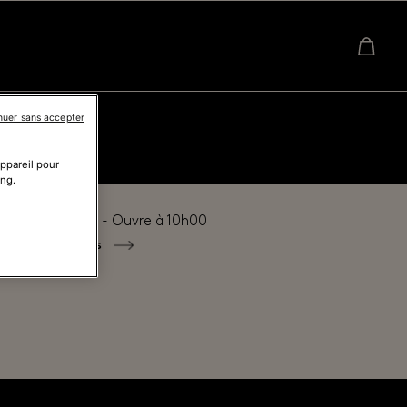
nuer sans accepter
appareil pour
ing.
é actuellement - Ouvre à
10h00
tous les horaires