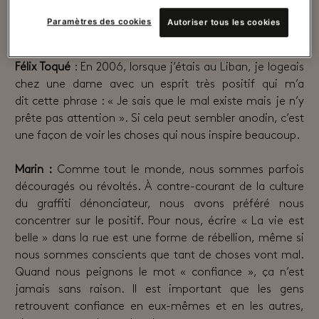
distingue par l’énergie positive qui s’en dégage. Pourquoi
Paramètres des cookies
Autoriser tous les cookies
avoir choisi de vous exprimer selon cet état d’esprit ?
Félix Toqué
: En 2006, lorsque j’étais au Liban, je logeais
chez une dame avec un esprit très positif qui m’a
dit cette phrase : « Je sais que le mal existe mais je n’y
prête pas attention ». Si cela peut sembler anodin, c’est
une façon de voir les choses qui nous inspire beaucoup.
Marin :
Comme tout le monde, nous sommes parfois
découragés ou révoltés. À contre-courant de la culture
du graffiti dénonciateur, nous avons préféré nous
concentrer sur le positif. Pour nous, écrire « La vie est
belle » dans la rue est une forme de rébellion, même si
nous sommes conscients que tant de choses vont mal.
Quand nous peignons le mot « confiance », ça n’est
jamais sans raison. Il est important que les gens
retrouvent confiance en eux-mêmes et en les autres,