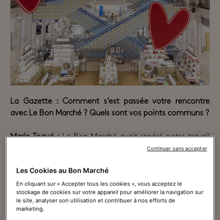
La Gazette : Comment s’est passée votre rencontre
avec Le Bon Marché ? Quels sont vos points communs ?
Marin Toqué :
Le Bon Marché avait repéré notre travail
dans la rue et nous avions déjà travaillé ensemble sur
Continuer sans accepter
des projets de plus petite taille. Je crois que nous avons
Les Cookies au Bon Marché
en commun la volonté d’apporter du beau dans la ville
ainsi qu’un amour profond pour Paris.
En cliquant sur « Accepter tous les cookies », vous acceptez le
stockage de cookies sur votre appareil pour améliorer la navigation sur
le site, analyser son utilisation et contribuer à nos efforts de
Des jeux de mots ludiques, des images qui font
marketing.
sourire, mêlés à une esthétique d’antan : votre art se