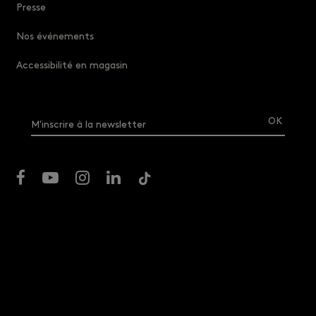
Presse
Nos événements
Accessibilité en magasin
M'inscrire à la newsletter
La Grande Épicerie de Paris
Listes d’exception
Règlement du magasin
Nos CGV
Charte de protection des données personnelles
Accessibilité : partiellement conforme