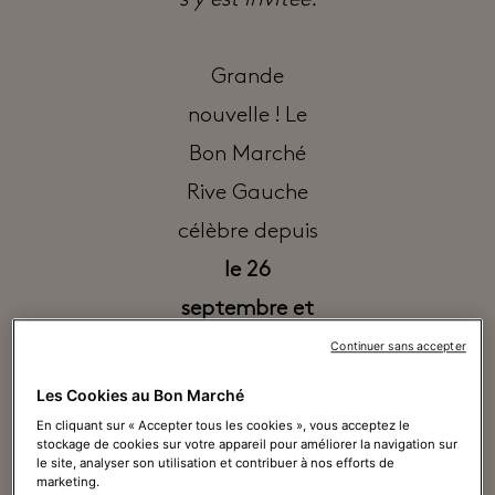
s’y est invitée.
Grande
nouvelle ! Le
Bon Marché
Rive Gauche
célèbre depuis
le 26
septembre et
jusqu’au 26
Continuer sans accepter
octobre
la
Les Cookies au Bon Marché
première année
En cliquant sur « Accepter tous les cookies », vous acceptez le
stockage de cookies sur votre appareil pour améliorer la navigation sur
de L’Institut
le site, analyser son utilisation et contribuer à nos efforts de
marketing.