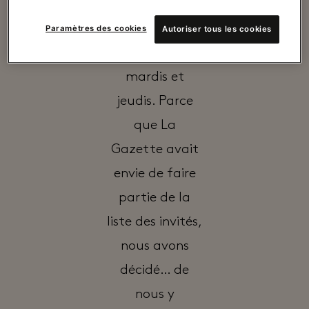
avec des
ateliers
Paramètres des cookies
Autoriser tous les cookies
matinaux les
mardis et
jeudis. Parce
que La
Gazette avait
envie de faire
partie de la
liste des invités,
nous avons
décidé… de
nous y