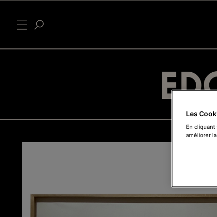
ED
Les Cook
En cliquant
améliorer la