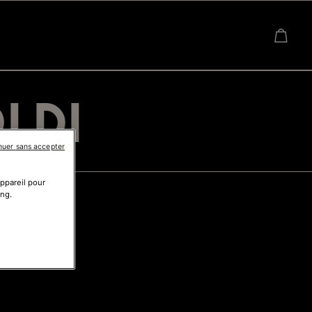
LDI
nuer sans accepter
appareil pour
ing.
I