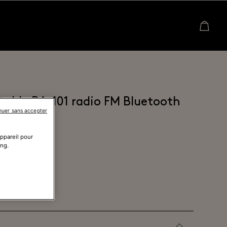
table RA-101 radio FM Bluetooth
nuer sans accepter
disponible
appareil pour
ing.
elected