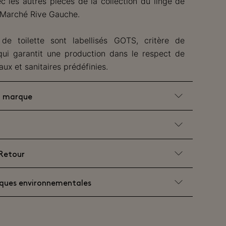
c les autres pièces de la collection du linge de
 Marché Rive Gauche.
de toilette sont labellisés GOTS, critère de
 qui garantit une production dans le respect de
aux et sanitaires prédéfinies.
la marque
 Retour
iques environnementales