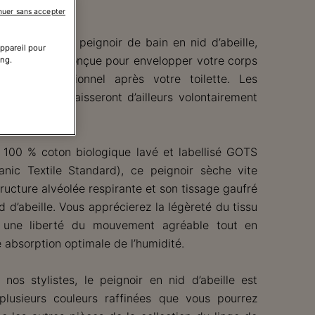
nuer sans accepter
u confort du peignoir de bain en nid d’abeille,
appareil pour
pécialement conçue pour envelopper votre corps
ing.
fort exceptionnel après votre toilette. Les
confort s’y laisseront d’ailleurs volontairement
!
 100 % coton biologique lavé et labellisé GOTS
anic Textile Standard), ce peignoir sèche vite
tructure alvéolée respirante et son tissage gaufré
d d’abeille. Vous apprécierez la légèreté du tissu
 une liberté du mouvement agréable tout en
 absorption optimale de l’humidité.
nos stylistes, le peignoir en nid d’abeille est
plusieurs couleurs raffinées que vous pourrez