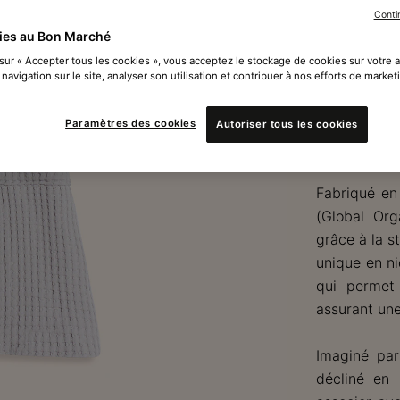
légèreté
Conti
ies au Bon Marché
Succombez a
 sur « Accepter tous les cookies », vous acceptez le stockage de cookies sur votre 
une pièce s
 navigation sur le site, analyser son utilisation et contribuer à nos efforts de market
dans un con
amateurs de 
Paramètres des cookies
Autoriser tous les cookies
enveloppés 
Fabriqué en
(Global Org
grâce à la s
unique en ni
qui permet
assurant une
Imaginé par 
décliné en 