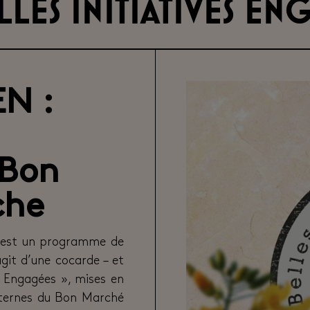
lles initiatives e
N :
 Bon
che
N est un programme de
git d’une cocarde – et
es Engagées », mises en
internes du Bon Marché